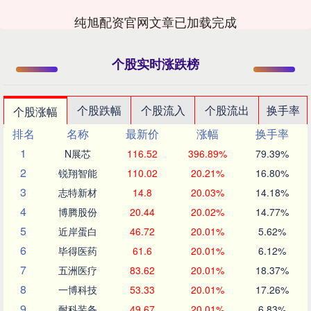
纯旭配资官网文章已加载完成
个股实时涨跌榜
个股跌幅
个股流入
个股流出
换手率
个股涨幅
排名
名称
最新价
涨幅
换手率
1
N展芯
116.52
396.89%
79.39%
2
锐翔智能
110.02
20.21%
16.80%
3
志特新材
14.8
20.03%
14.18%
4
博腾股份
20.44
20.02%
14.77%
5
近岸蛋白
46.72
20.01%
5.62%
6
毕得医药
61.6
20.01%
6.12%
7
五洲医疗
83.62
20.01%
18.37%
8
一博科技
53.33
20.01%
17.26%
9
耐科装备
49.67
20.01%
6.83%