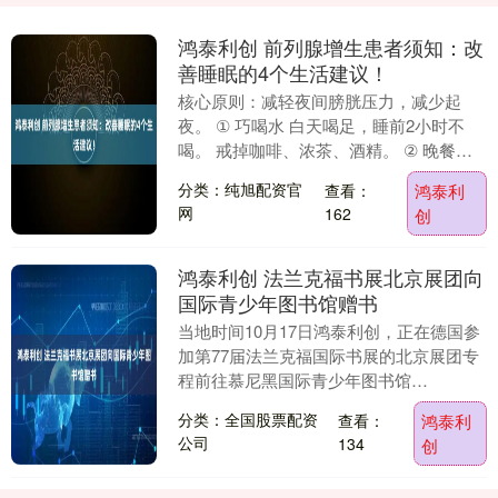
鸿泰利创 前列腺增生患者须知：改
善睡眠的4个生活建议！
核心原则：减轻夜间膀胱压力，减少起
夜。 ① 巧喝水 白天喝足，睡前2小时不
喝。 戒掉咖啡、浓茶、酒精。 ② 晚餐清
淡 避免辛辣、油腻食物。 慎吃西瓜等利尿
分类：纯旭配资官
查看：
鸿泰利
食物。....
网
162
创
鸿泰利创 法兰克福书展北京展团向
国际青少年图书馆赠书
当地时间10月17日鸿泰利创，正在德国参
加第77届法兰克福国际书展的北京展团专
程前往慕尼黑国际青少年图书馆
（Internationale Jugendbibli....
分类：全国股票配资
查看：
鸿泰利
公司
134
创