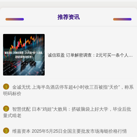
推荐资讯
诚信双盈 订单解密调查：2元可买一条个人信息，是谁在解密你的订单？
1
​金诚无忧 上海半岛酒店停车超4小时收三百被指“天价”，称系
明码标价
2
​智慧优配 日本“鸡娃”大败局：挤破脑袋上好大学，毕业后批
量式啃老
3
​维嘉资本 2025年5月25日全国主要批发市场海蛎价格行情