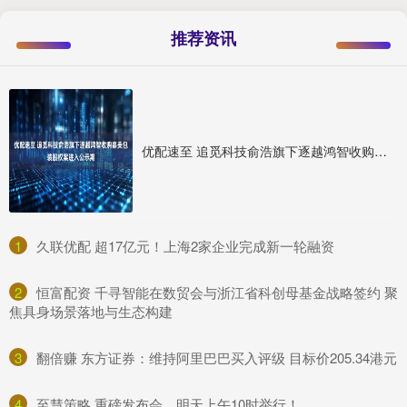
推荐资讯
优配速至 追觅科技俞浩旗下逐越鸿智收购嘉美包装股权案进入公示期
1
​久联优配 超17亿元！上海2家企业完成新一轮融资
2
​恒富配资 千寻智能在数贸会与浙江省科创母基金战略签约 聚
焦具身场景落地与生态构建
3
​翻倍赚 东方证券：维持阿里巴巴买入评级 目标价205.34港元
4
​至慧策略 重磅发布会，明天上午10时举行！