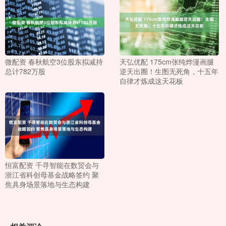
微配资 春秋航空3位股东拟减持
天弘优配 175cm张纯烨漫画腿
总计782万股
逆天出圈！生图无死角，十五年
自律才炼成这天花板
恒富配资 千寻智能在数贸会与
浙江省科创母基金战略签约 聚
焦具身场景落地与生态构建