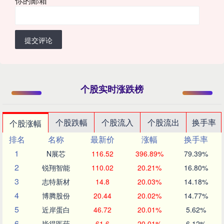
你的邮箱
*
提交评论
个股实时涨跌榜
个股跌幅
个股流入
个股流出
换手率
个股涨幅
排名
名称
最新价
涨幅
换手率
1
N展芯
116.52
396.89%
79.39%
2
锐翔智能
110.02
20.21%
16.80%
3
志特新材
14.8
20.03%
14.18%
4
博腾股份
20.44
20.02%
14.77%
5
近岸蛋白
46.72
20.01%
5.62%
6
毕得医药
61.6
20.01%
6.12%