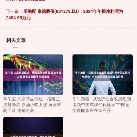
下一篇：
乐融配 泰德股份(831278.BJ)：2024年年报净利润为
2494.95万元
相关文章
掌牛宝 大宗商品综述：格陵兰
牛牛策略 “以经济社会发展规划
局势降温 原油小幅上涨 黄金冲
引领中国式现代化建设”中国记
高回落 伦铜走高
协新闻茶座在京召开