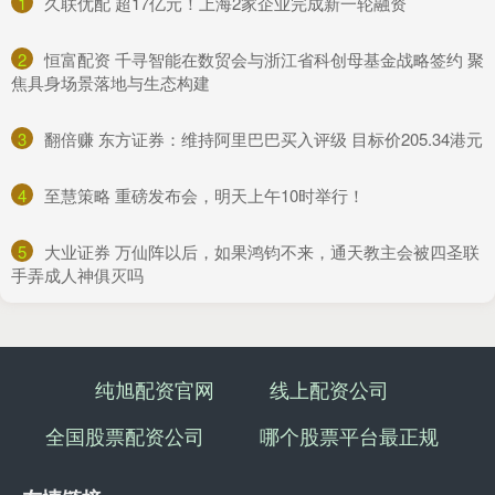
1
​久联优配 超17亿元！上海2家企业完成新一轮融资
2
​恒富配资 千寻智能在数贸会与浙江省科创母基金战略签约 聚
焦具身场景落地与生态构建
3
​翻倍赚 东方证券：维持阿里巴巴买入评级 目标价205.34港元
4
​至慧策略 重磅发布会，明天上午10时举行！
5
​大业证券 万仙阵以后，如果鸿钧不来，通天教主会被四圣联
手弄成人神俱灭吗
纯旭配资官网
线上配资公司
全国股票配资公司
哪个股票平台最正规