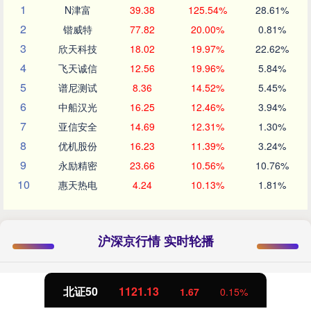
1
N津富
39.38
125.54%
28.61%
2
锴威特
77.82
20.00%
0.81%
3
欣天科技
18.02
19.97%
22.62%
4
飞天诚信
12.56
19.96%
5.84%
5
谱尼测试
8.36
14.52%
5.45%
6
中船汉光
16.25
12.46%
3.94%
7
亚信安全
14.69
12.31%
1.30%
8
优机股份
16.23
11.39%
3.24%
9
永励精密
23.66
10.56%
10.76%
10
惠天热电
4.24
10.13%
1.81%
沪深京行情 实时轮播
北证50
1121.13
1.67
0.15%