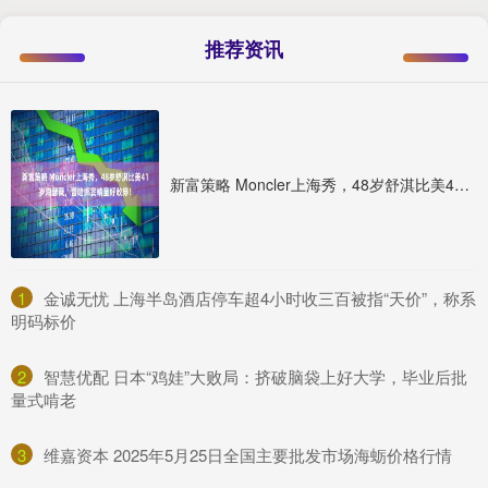
推荐资讯
新富策略 Moncler上海秀，48岁舒淇比美41岁海瑟薇，蕾哈娜窦靖童好敢穿！
1
​金诚无忧 上海半岛酒店停车超4小时收三百被指“天价”，称系
明码标价
2
​智慧优配 日本“鸡娃”大败局：挤破脑袋上好大学，毕业后批
量式啃老
3
​维嘉资本 2025年5月25日全国主要批发市场海蛎价格行情