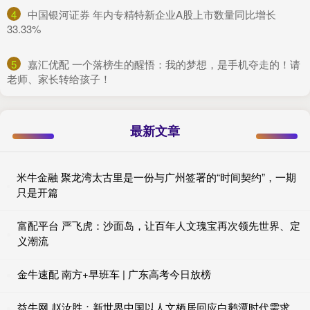
4
​中国银河证券 年内专精特新企业A股上市数量同比增长
33.33%
5
​嘉汇优配 一个落榜生的醒悟：我的梦想，是手机夺走的！请
老师、家长转给孩子！
最新文章
米牛金融 聚龙湾太古里是一份与广州签署的“时间契约”，一期
只是开篇
富配平台 严飞虎：沙面岛，让百年人文瑰宝再次领先世界、定
义潮流
金牛速配 南方+早班车 | 广东高考今日放榜
益牛网 赵汝胜：新世界中国以人文栖居回应白鹅潭时代需求