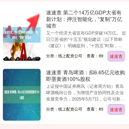
速速查 第二个14万亿GDP大省有
新计划：押注智能化，“复制”万亿
城市
又一个经济大省宣布GDP突破14万亿。 近
日江苏省的“十五五”规划建议（以下简称
《建议》）明确提到，“十四五”时期，江
苏经济实力显著提升，全省地区生产总值
分类：线上配资公司
查看：89
速速查
预计突....
速速查 青岛啤酒：拟6.65亿元收购
即墨黄酒100%股权
上证报中国证券网讯（记者周方铂）青岛
啤酒晚间公告，为增强产业协同性及企业
发展竞争力，2025年5月7日，公司与新华
锦集团有限公司（“新华锦集团”）、山东
分类：线上配资公司
查看：85
速速查
鲁锦进出....