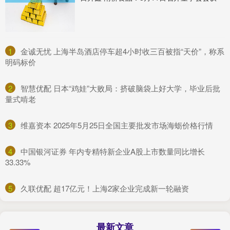
1
​金诚无忧 上海半岛酒店停车超4小时收三百被指“天价”，称系
明码标价
2
​智慧优配 日本“鸡娃”大败局：挤破脑袋上好大学，毕业后批
量式啃老
3
​维嘉资本 2025年5月25日全国主要批发市场海蛎价格行情
4
​中国银河证券 年内专精特新企业A股上市数量同比增长
33.33%
5
​久联优配 超17亿元！上海2家企业完成新一轮融资
最新文章