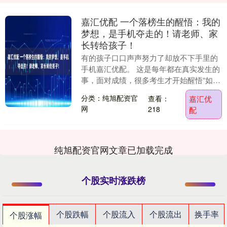
嘉汇优配 一个落榜生的醒悟：我的
梦想，是手机夺走的！请老师、家
长转给孩子！
有的孩子口口声声努力了却放不下手里的
手机嘉汇优配。 这是每年都在真实发生的
事，面对成绩，很多考生才开始醒悟“如果
沉溺于手机，最后出分时，结果往往比你
分类：纯旭配资官
查看：
嘉汇优
想象的还要差....
网
218
配
纯旭配资官网文章已加载完成
个股实时涨跌榜
个股跌幅
个股流入
个股流出
换手率
个股涨幅