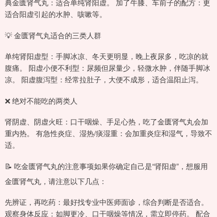
典金匮肾气丸：适合单纯肾阳虚。 加了牛膝、车前子的配方：更
适合阳虚引起的水肿、咳嗽等。
💡 金匮肾气丸适合的三类人群
单纯肾阳虚型：手脚冰凉、冬天更明显，晚上夜尿多，吃凉的就
腹痛。 阳虚小便不利型：尿频但尿量少，轻微水肿，伴随手脚冰
凉。 阳虚腹泻型：经常拉肚子，大便不成形，适合温阳止泻。
❌ 绝对不能吃的两类人
肾阴虚、阴虚火旺：口干咽燥、手足心热，吃了金匮肾气丸会加
重内热。 有急性炎症、湿热/痰湿重：会加重炎症和湿气，导致不
适。
📝 吃金匮肾气丸的注意事项如果你确定自己是“肾阳虚”，想服用
金匮肾气丸，请注意以下几点：
先辨证，再吃药：最好找专业中医师面诊，综合判断是否适合。
观察身体反应：如脚更冷、口干咽燥等情况，需立即停药。 配合