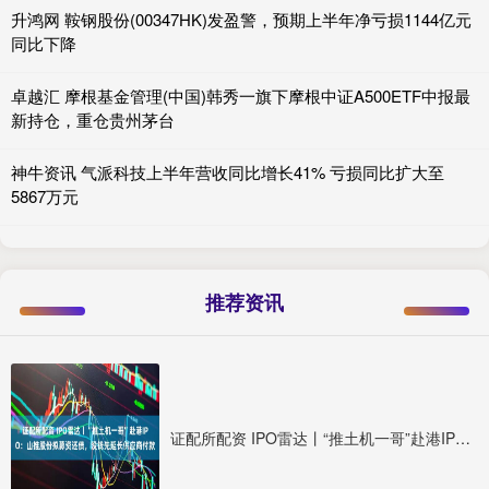
升鸿网 鞍钢股份(00347HK)发盈警，预期上半年净亏损1144亿元
同比下降
卓越汇 摩根基金管理(中国)韩秀一旗下摩根中证A500ETF中报最
新持仓，重仓贵州茅台
神牛资讯 气派科技上半年营收同比增长41% 亏损同比扩大至
5867万元
推荐资讯
证配所配资 IPO雷达丨“推土机一哥”赴港IPO：山推股份拟募资还债，没钱先延长供应商付款