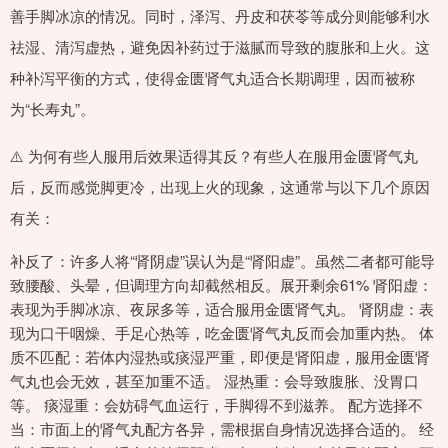
善手脚冰凉的情况。同时，泽泻、丹皮和茯苓等成分则能够利水
祛湿、清泻虚热，避免因补药过于滋腻而导致的腹胀和上火。这
种补泻平衡的方式，使得金匮肾气丸适合长期调理，因而被称
为“长寿丸”。
⚠️ 为何有些人服用后效果适得其反？有些人在服用金匮肾气丸
后，反而感觉脚更冷，出现上火的现象，这通常与以下几个原因
有关：
补反了：许多人将“肾阴虚”误认为是“肾阳虚”。虽然二者都可能导
致腰酸、头晕，但调理方向却截然相反。展开剩余61% 肾阳虚：
表现为手脚冰凉、夜尿多等，适合服用金匮肾气丸。 肾阴虚：表
现为口干咽燥、手足心热等，吃金匮肾气丸反而会加重内热。 体
质不匹配：若体内湿热或痰湿严重，即便是肾阳虚，服用金匮肾
气丸也会无效，甚至加重不适。 湿热重：会导致腹胀、没胃口
等。 痰湿重：会妨碍气血运行，手脚得不到滋养。 配方选择不
当：市面上的肾气丸配方各异，需根据自身情况选择合适的。 经