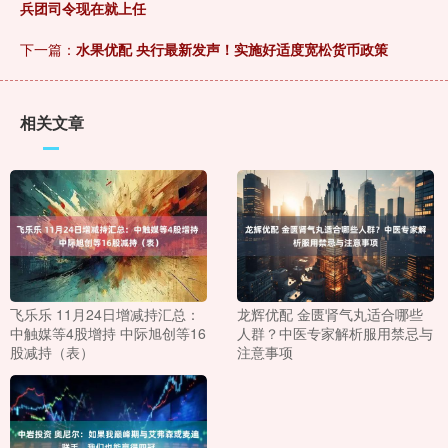
兵团司令现在就上任
下一篇：
水果优配 央行最新发声！实施好适度宽松货币政策
相关文章
飞乐乐 11月24日增减持汇总：
龙辉优配 金匮肾气丸适合哪些
中触媒等4股增持 中际旭创等16
人群？中医专家解析服用禁忌与
股减持（表）
注意事项