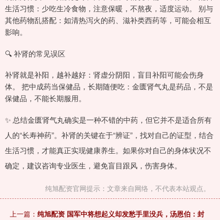
生活习惯：少吃生冷食物，注意保暖，不熬夜，适度运动。 别与
其他药物乱搭配：如清热泻火的药、滋补类西药等，可能会相互
影响。
🔍 补肾的常见误区
补肾就是补阳，越补越好：肾虚分阴阳，盲目补阳可能会伤身
体。 把中成药当保健品，长期随便吃：金匮肾气丸是药品，不是
保健品，不能长期服用。
✨ 总结金匮肾气丸确实是一种不错的中药，但它并不是适合所有
人的“长寿神药”。补肾的关键在于“辨证”，找对自己的证型，结合
生活习惯，才能真正实现健康养生。如果你对自己的身体状况不
确定，建议咨询专业医生，避免盲目跟风，伤害身体。
纯旭配资官网提示：文章来自网络，不代表本站观点。
上一篇：
纯旭配资 国军中将想起义却发愁手里没兵，汤恩伯：封