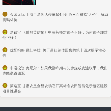
1
​金诚无忧 上海半岛酒店停车超4小时收三百被指“天价”，称系
明码标价
2
​送钱宝 《射雕英雄传》中黄药师对弟子不好，为何弟子却对
他很好？
3
​优配痢略 昌红科技: 关于昌红转债回售的第十四次提示性公
告
4
​中岩投资 奥尼尔：如果我巅峰期与艾弗森或麦迪联手，我们
也能赢得四冠
5
​策略宝 甘肃农垦金昌农场召开高标准农田智能化示范区建设
项目推进会