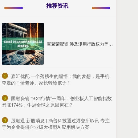
推荐资讯
宝聚荣配资 涉及滥用行政权力等行为最高法发反垄断典型案例
1
​嘉汇优配 一个落榜生的醒悟：我的梦想，是手机
夺走的！请老师、家长转给孩子！
2
​国融资管 “9·24行情”一周年：创业板人工智能指数
暴涨174%，牛冠全球之原因何在？
3
​股融通 新股消息 | 滴普科技通过港交所聆讯 专注
于为企业提供企业级大模型AI应用解决方案