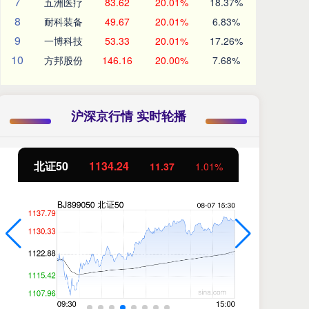
7
五洲医疗
83.62
20.01%
18.37%
8
耐科装备
49.67
20.01%
6.83%
9
一博科技
53.33
20.01%
17.26%
10
方邦股份
146.16
20.00%
7.68%
沪深京行情 实时轮播
北证50
1134.24
创
11.37
1.01%