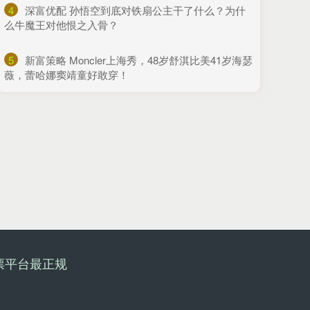
4
​深富优配 孙悟空到底对铁扇公主干了什么？为什
么牛魔王对他恨之入骨？
5
​新富策略 Moncler上海秀，48岁舒淇比美41岁海瑟
薇，蕾哈娜窦靖童好敢穿！
票平台最正规