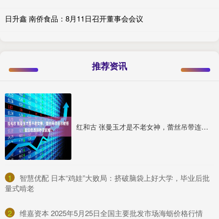
日升鑫 南侨食品：8月11日召开董事会会议
推荐资讯
红和古 张曼玉才是不老女神，蕾丝吊带连衣裙搭配白色西服秒变靓姐！
1
​智慧优配 日本“鸡娃”大败局：挤破脑袋上好大学，毕业后批
量式啃老
2
​维嘉资本 2025年5月25日全国主要批发市场海蛎价格行情