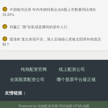
3
​中国银河证券 年内专精特新企业A股上市数量同比增长
33.33%
4
​利赢汇 “困”在私域直播间的老年人们
5
​股涨柜 复出表现不佳，湖人后场核心竟被太阳替补彻底压
制？
纯旭配资官网
线上配资公司
全国股票配资公司
哪个股票平台最正规
友情链接：
Powered by
纯旭配资官网
RSS地图
HTML地图