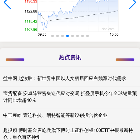
热点资讯
益牛网 赵汝胜：新世界中国以人文栖居回应白鹅潭时代需求
宝货配资 安卓阵营密集迭代应对变局 折叠屏手机今年全球销量预
计同比增超40%
中玉束哈 壹连科技、朗特智能等新设创投合伙企业
趣投顾 博时基金唐屹兵旗下博时上证科创板100ETF中报最新持
仓，重仓百济神州