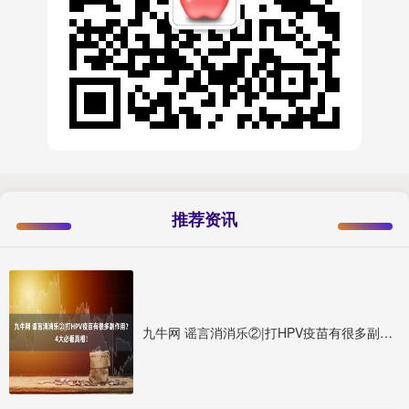
推荐资讯
九牛网 谣言消消乐②|打HPV疫苗有很多副作用？4大必看真相！