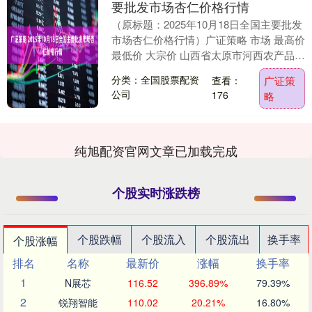
要批发市场杏仁价格行情
（原标题：2025年10月18日全国主要批发
市场杏仁价格行情）广证策略 市场 最高价
最低价 大宗价 山西省太原市河西农产品有
限公司 80.00 64.00 7....
分类：全国股票配资
查看：
广证策
公司
176
略
纯旭配资官网文章已加载完成
个股实时涨跌榜
个股跌幅
个股流入
个股流出
换手率
个股涨幅
排名
名称
最新价
涨幅
换手率
1
N展芯
116.52
396.89%
79.39%
2
锐翔智能
110.02
20.21%
16.80%