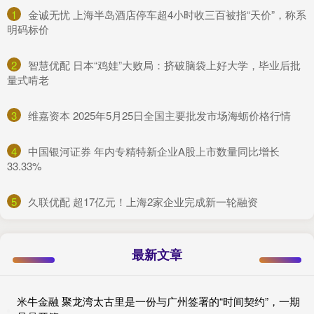
1
​金诚无忧 上海半岛酒店停车超4小时收三百被指“天价”，称系
明码标价
2
​智慧优配 日本“鸡娃”大败局：挤破脑袋上好大学，毕业后批
量式啃老
3
​维嘉资本 2025年5月25日全国主要批发市场海蛎价格行情
4
​中国银河证券 年内专精特新企业A股上市数量同比增长
33.33%
5
​久联优配 超17亿元！上海2家企业完成新一轮融资
最新文章
米牛金融 聚龙湾太古里是一份与广州签署的“时间契约”，一期