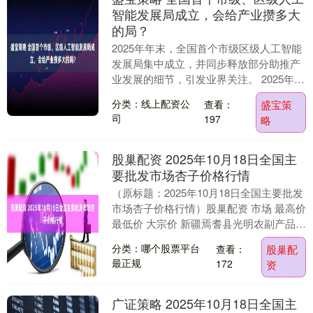
智能发展局成立，会给产业攒多大
的局？
2025年年末，全国首个市级区级人工智能
发展局集中成立，并同步释放部分助推产
业发展的细节，引发业界关注。 2025年12
月28日，广州市海珠区人工智能发展局成
分类：线上配资公
查看：
盛宝策
立....
司
197
略
股巢配资 2025年10月18日全国主
要批发市场杏子价格行情
（原标题：2025年10月18日全国主要批发
市场杏子价格行情）股巢配资 市场 最高价
最低价 大宗价 新疆焉耆县光明农副产品综
合批发市场 15.00 10.00....
分类：哪个股票平台
查看：
股巢配
最正规
172
资
广证策略 2025年10月18日全国主