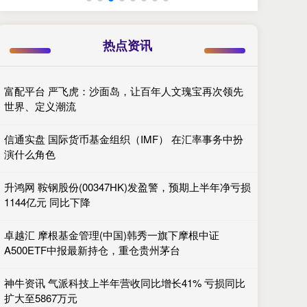
热点资讯
富配平台 严飞虎：沙面岛，让百年人文瑰宝再次领先
世界、定义潮流
信通实盘 国际货币基金组织（IMF） 在汇率事务中扮
演什么角色
升鸿网 鞍钢股份(00347HK)发盈警，预期上半年净亏损
1144亿元 同比下降
卓越汇 摩根基金管理(中国)韩秀一旗下摩根中证
A500ETF中报最新持仓，重仓贵州茅台
神牛资讯 气派科技上半年营收同比增长41% 亏损同比
扩大至5867万元