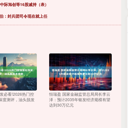
 中际旭创等16股减持（表）
恩伯：封兵团司令现在就上任
发必看!2026热门控
恒瑞盈 国家金融监管总局局长李云
深度测评，油头脱发
泽：预计2035年银发经济规模有望
达到30万亿元