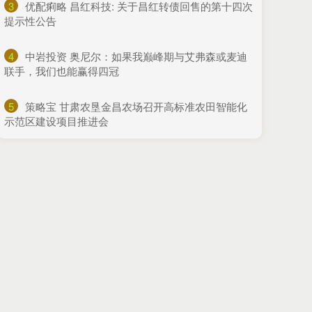
3
​优配痢略 昌红科技: 关于昌红转债回售的第十四次
提示性公告
4
​中岩投资 奥尼尔：如果我巅峰期与艾弗森或麦迪
联手，我们也能赢得四冠
5
​策略宝 甘肃农垦金昌农场召开高标准农田智能化
示范区建设项目推进会