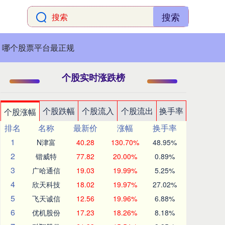
搜索
哪个股票平台最正规
个股实时涨跌榜
个股跌幅
个股流入
个股流出
换手率
个股涨幅
排名
名称
最新价
涨幅
换手率
1
N津富
40.28
130.70%
48.95%
2
锴威特
77.82
20.00%
0.89%
3
广哈通信
19.03
19.99%
5.25%
4
欣天科技
18.02
19.97%
27.02%
5
飞天诚信
12.56
19.96%
6.88%
6
优机股份
17.23
18.26%
8.18%