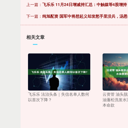
上一篇：
飞乐乐 11月24日增减持汇总：中触媒等4股增持
下一篇：
纯旭配资 国军中将想起义却发愁手里没兵，汤
相关文章
飞乐乐 法治头条｜失信名单人数何
云资管 油头脱
以首次下降？
油蓬松洗发水
本命款